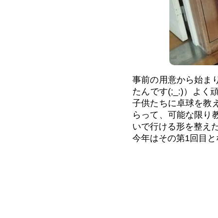
事前の用意から始ま
たんです(;_:)）
子供たちに卓球を教
らって、可能な限り
いで行ける形を整え
今年はその第1回目と