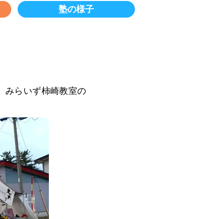
塾の様子
れ、みらいず柿崎教室の