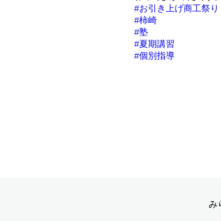
#お引き上げ商工祭り
#柿崎
#塾
#夏期講習
#個別指導
み