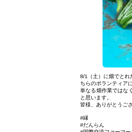
8/1（土）に畑でと
ちらのボランティア
単なる畑作業ではな
と思います。
皆様、ありがとうご
#縁
#だんらん
#国際交流ファーマー